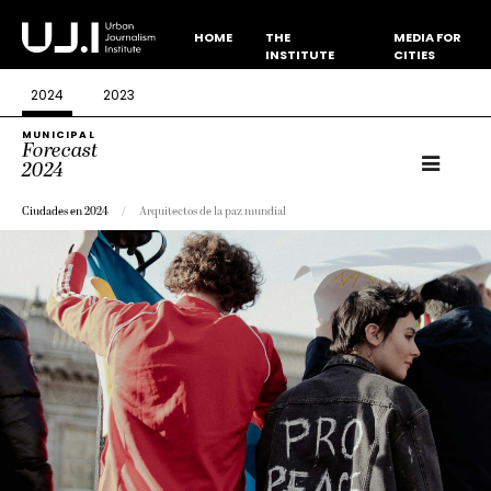
HOME
THE
MEDIA FOR
INSTITUTE
CITIES
2024
2023
MUNICIPAL
Forecast
2024
Ciudades en 2024
Arquitectos de la paz mundial