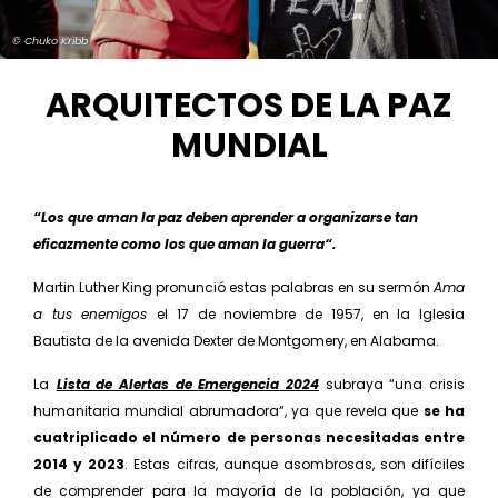
© Chuko Kribb
ARQUITECTOS DE LA PAZ
MUNDIAL
“Los que aman la paz deben aprender a organizar­se tan
eficazmente como los que aman la guerra“.
Martin Luther King pronunció estas palabras en su ser­món
Ama
a tus enemigos
el 17 de noviembre de 1957, en la Iglesia
Bautista de la avenida Dexter de Montgo­mery, en Alabama.
La
Lista de Alertas de
Emergencia
2024
subraya “una crisis
humanitaria mundial abrumadora“, ya que revela que
se ha
cuatriplicado el número de per­sonas necesitadas entre
2014 y 2023
. Estas cifras, aunque asombrosas, son difíciles
de comprender para la mayoría de la población, ya que