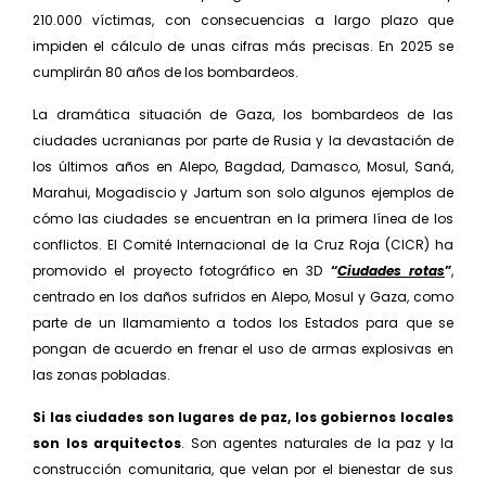
210.000 víctimas, con consecuencias a largo plazo que
impiden el cálculo de unas cifras más precisas. En 2025 se
cumplirán 80 años de los bombar­deos.
La dramática situación de Gaza, los bombardeos de las
ciudades ucranianas por parte de Rusia y la devasta­ción de
los últimos años en Alepo, Bagdad, Damasco, Mosul, Saná,
Marahui, Mogadiscio y Jartum son solo algunos ejemplos de
cómo las ciudades se encuentran en la primera línea de los
conflictos. El Comité Interna­cional de la Cruz Roja (CICR) ha
promovido el proyecto fotográfico en 3D
“
Ciudades rotas
”
,
centrado en los daños sufridos en Alepo, Mosul y Gaza, como
parte de un llamamiento a todos los Estados para que se
pon­gan de acuerdo en frenar el uso de armas explosivas en
las zonas pobladas.
Si las ciudades son lugares de paz, los gobiernos locales
son los arquitectos
. Son agentes naturales de la paz y la
construcción comunitaria, que velan por el bienestar de sus