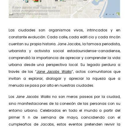
©Jane Jacobs Walk. Filipinas: WE
MOVE: Ruta gastronómica histórica
del barrio chino de Davao
Las ciudades son organismos vivos, intrincados y en
constante evolución. Cada calle, cada edifi cio y cada rincón
cuentan su propia historia. Jane Jacobs, la famosa periodista,
urbanista y activista social estadounidense-canadiense,
comprendió la importancia de apreciar y comprender la vida
urbana desde una perspectiva local. Su legado perdura a
través de los “
Jane Jacobs Walks
”, actos comunitarios que
invitan a explorar, dialogar y apreciar la riqueza que a
menudo se pasa por alto en nuestras ciudades.
Los
Jane Jacobs Walks
no son meros paseos por la ciudad,
sino manifestaciones de la conexión de las personas con su
entorno urbano. Celebrados en todo el mundo a partir del
primer fi n de semana de mayo, coincidiendo con el
cumpleaños de Jacobs, estos eventos pretenden revivir la