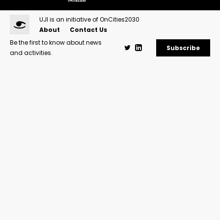
UJI is an initiative of OnCities2030
About
Contact Us
Be the first to know about news
Subscribe
and activities.