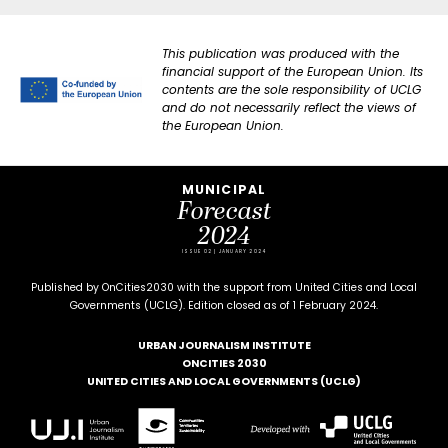
This publication was produced with the
financial support of the European Union. Its
contents are the sole responsibility of UCLG
and do not necessarily reflect the views of
the European Union.
MUNICIPAL
Forecast
2024
ISSUE 02 | JANUARY 2024
Published by OnCities2030 with the support from United Cities and Local
Governments (UCLG). Edition closed as of 1 February 2024.
URBAN JOURNALISM INSTITUTE
ONCITIES 2030
UNITED CITIES AND LOCAL GOVERNMENTS (UCLG)