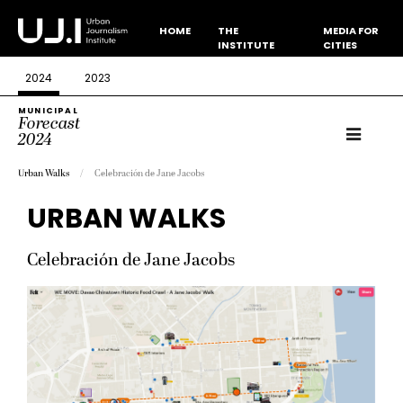
HOME
THE
MEDIA FOR
INSTITUTE
CITIES
2024
2023
MUNICIPAL
Forecast
2024
Urban Walks
Celebración de Jane Jacobs
URBAN WALKS
Celebración de Jane Jacobs