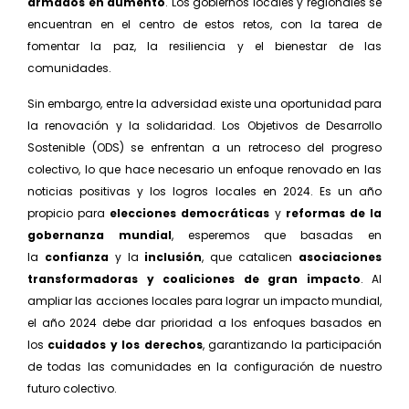
armados en aumento
. Los go­biernos locales y regionales se
encuentran en el centro de estos retos, con la tarea de
fomentar la paz, la resiliencia y el bienestar de las
comunidades.
Sin embargo, entre la adversidad existe una oportunidad para
la renovación y la solidaridad. Los Objetivos de Desarro­llo
Sostenible (ODS) se enfrentan a un retroceso del progreso
colectivo, lo que hace necesario un enfoque renovado en las
noticias positivas y los logros locales en 2024. Es un año
propicio para
elecciones democráticas
y
reformas de la
gober­nanza mundial
, esperemos que basadas en
la
confianza
y la
inclusión
, que cata­licen
asociaciones
transformadoras y coaliciones de gran impacto
. Al
ampliar las acciones locales para lograr un impacto mundial,
el año 2024 debe dar prioridad a los enfoques ba­sados en
los
cuidados y los derechos
, garantizando la participación
de todas las comunidades en la configuración de nuestro
futuro colectivo.