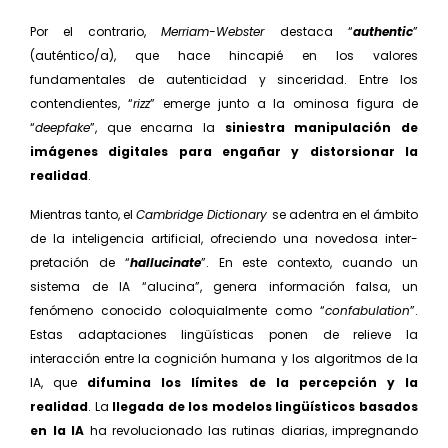
Por el contrario,
Merriam-Webster
destaca “
authentic
”
(auténtico/a), que hace hinca­pié en los valores
fundamentales de auten­ticidad y sinceridad. Entre los
contendien­tes, “
rizz
” emerge junto a la ominosa figura de
“
deepfake
”, que encarna la
siniestra manipulación de
imágenes digitales para engañar y distorsionar la
realidad
.
Mientras tanto, el
Cambridge Dictionary
se adentra en el ámbito
de la inteligencia artificial, ofreciendo una novedosa inter­
pretación de “
hallucinate
”. En este con­texto, cuando un
sistema de IA “alucina”, genera información falsa, un
fenómeno conocido coloquialmente como “
confa­bulation
”.
Estas adaptaciones lingüísticas ponen de relieve la
interacción entre la cognición humana y los algoritmos de la
IA, que
difumina los límites de la per­cepción y la
realidad
. La
llegada de los modelos lingüísticos basados
en la IA
ha revolucionado las ruti­nas diarias, impregnando