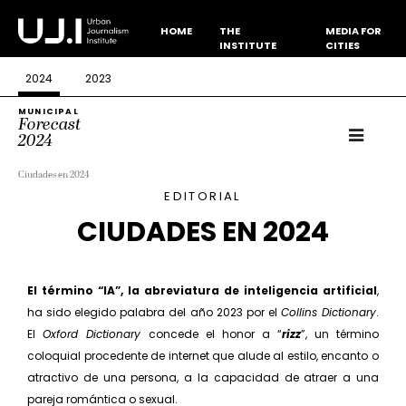
HOME
THE
MEDIA FOR
INSTITUTE
CITIES
2024
2023
MUNICIPAL
Forecast
2024
Ciudades en 2024
EDITORIAL
CIUDADES EN 2024
El término “IA”, la abreviatura de inteli­gencia artificial
,
ha sido elegido palabra del año 2023 por el
Collins Dictionary
.
El
Oxford Dictionary
concede el honor a “
rizz
”, un término
coloquial procedente de inter­net que alude al estilo, encanto o
atractivo de una persona, a la capacidad de atraer a una
pareja romántica o sexual.