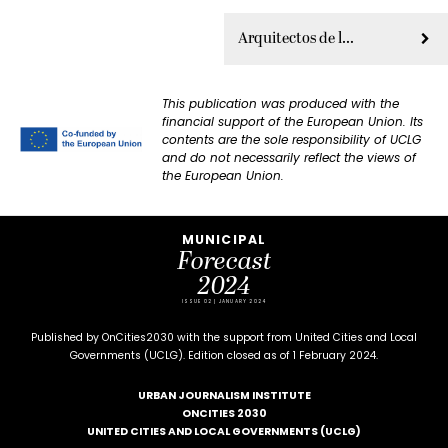
Arquitectos de la paz mundial
This publication was produced with the
financial support of the European Union. Its
contents are the sole responsibility of UCLG
and do not necessarily reflect the views of
the European Union.
MUNICIPAL
Forecast
2024
ISSUE 02 | JANUARY 2024
Published by OnCities2030 with the support from United Cities and Local
Governments (UCLG). Edition closed as of 1 February 2024.
URBAN JOURNALISM INSTITUTE
ONCITIES 2030
UNITED CITIES AND LOCAL GOVERNMENTS (UCLG)