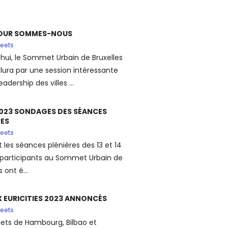
JOUR SOMMES-NOUS
eets
'hui, le Sommet Urbain de Bruxelles
lura par une session intéressante
eadership des villes ...
23 SONDAGES DES SÉANCES
RES
eets
 les séances plénières des 13 et 14
es participants au Sommet Urbain de
 ont é...
IX EURICITIES 2023 ANNONCÉS
eets
jets de Hambourg, Bilbao et