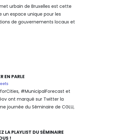
et urbain de Bruxelles est cette
 un espace unique pour les
tions de gouvernements locaux et
R EN PARLE
eets
orCities, #MunicipalForecast et
ov ont marqué sur Twitter la
me journée du Séminaire de CGLU,
Z LA PLAYLIST DU SÉMINAIRE
OUS !