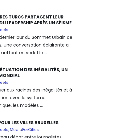
IRES TURCS PARTAGENT LEUR
 DU LEADERSHIP APRÈS UN SÉISME
eets
 dernier jour du Sommet Urbain de
es, une conversation éclairante a
 mettant en vedette ...
PÉTUATION DES INÉGALITÉS, UN
MONDIAL
eets
uer aux racines des inégalités et à
lation avec le système
que, les modèles ...
POUR LES VILLES BRUXELLES
eets
,
MediaForCities
eau débat entre journalistes,