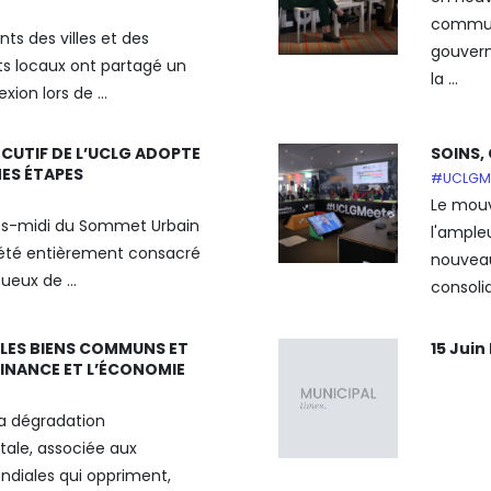
communi
ts des villes et des
gouvern
 locaux ont partagé un
la ...
xion lors de ...
ÉCUTIF DE L’UCLG ADOPTE
SOINS,
ES ÉTAPES
#UCLGM
Le mou
rès-midi du Sommet Urbain
l'ampleu
 été entièrement consacré
nouveau
ueux de ...
consolid
 LES BIENS COMMUNS ET
15 Jui
 FINANCE ET L’ÉCONOMIE
la dégradation
ale, associée aux
diales qui oppriment,