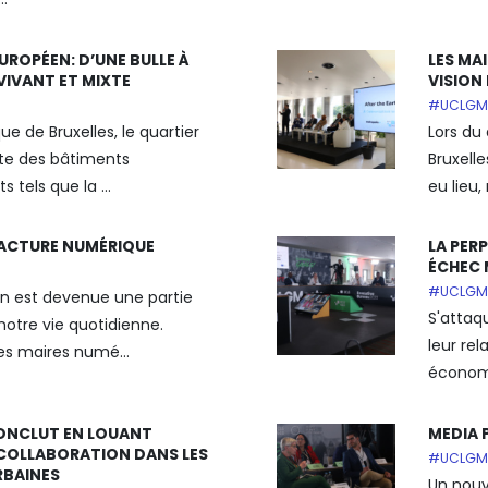
UROPÉEN: D’UNE BULLE À
LES MA
VIVANT ET MIXTE
VISION
#UCLGM
ue de Bruxelles, le quartier
Lors du
ite des bâtiments
Bruxell
 tels que la ...
eu lieu,
RACTURE NUMÉRIQUE
LA PER
ÉCHEC 
#UCLGM
on est devenue une partie
S'attaq
notre vie quotidienne.
leur re
es maires numé...
économi
ONCLUT EN LOUANT
MEDIA 
A COLLABORATION DANS LES
#UCLGM
RBAINES
Un nouv