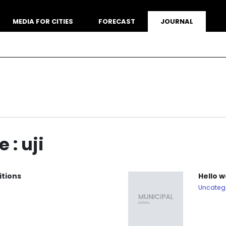
MEDIA FOR CITIES
FORECAST
JOURNAL
e :
uji
itions
Hello w
Uncateg