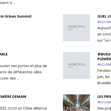
sent à ...
sels Urban Summit
QUEL 
#UCLGM
Aujourd
se conc
sur "Le l
ARLE
#BUS20
PLÉNIÈ
#UCLGM
vert ses portes et plus de
Pendant
nts de différentes villes
juin, l
uter des ...
Bruxelles
EMIÈRE DEMAIN
LES PR
#UCLGM
 2023, UCLG et Cities Alliance
Des pro