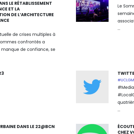
ANS LE RÉTABLISSEMENT
Le Somm
NCE ET LA
semaine
ION DE L’ARCHITECTURE
ANCE
associa
...
tuelle de crises multiples à
 sommes confrontés a
n manque de confiance, se
23
TWITTE
#UCLGM
#Mediaf
#LocalG
quatriè
...
RBAINE DANS LE 22@BCN
ÉCOUTE
CHEZ V