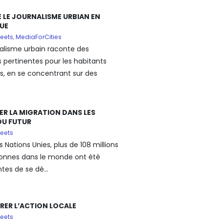
 LE JOURNALISME URBIAN EN
UE
eets
,
MediaForCities
nalisme urbain raconte des
s pertinentes pour les habitants
es, en se concentrant sur des
ER LA MIGRATION DANS LES
 DU FUTUR
eets
s Nations Unies, plus de 108 millions
onnes dans le monde ont été
tes de se dé...
RER L’ACTION LOCALE
eets