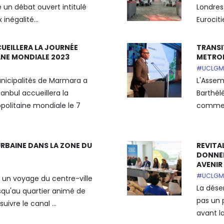
 un débat ouvert intitulé
Londres
inégalité...
Eurocitie
UEILLERA LA JOURNÉE
TRANSI
NE MONDIALE 2023
METROP
#UCLGM
nicipalités de Marmara a
L'Assem
anbul accueillera la
Barthél
olitaine mondiale le 7
comme .
RBAINE DANS LA ZONE DU
REVITA
DONNER
AVENIR
#UCLGM
 un voyage du centre-ville
La déser
usqu'au quartier animé de
pas un
uivre le canal ...
avant l