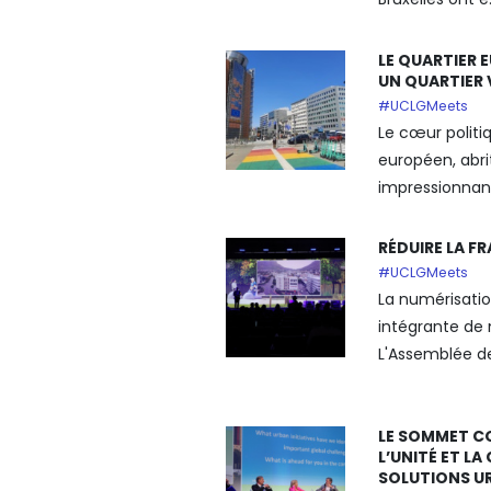
LE QUARTIER E
UN QUARTIER 
#UCLGMeets
Le cœur politiq
européen, abr
impressionnants
RÉDUIRE LA F
#UCLGMeets
La numérisati
intégrante de 
L'Assemblée d
LE SOMMET C
L’UNITÉ ET L
SOLUTIONS U