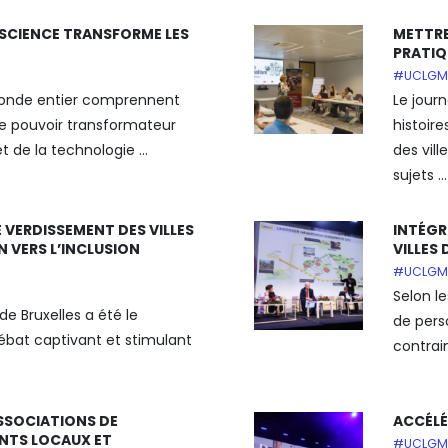
SCIENCE TRANSFORME LES
METTRE
PRATIQ
#UCLGM
 monde entier comprennent
Le jour
e pouvoir transformateur
histoire
t de la technologie ...
des vill
sujets ...
E VERDISSEMENT DES VILLES
INTÉGR
N VERS L’INCLUSION
VILLES
#UCLGM
Selon le
 de Bruxelles a été le
de pers
ébat captivant et stimulant
contrain
ASSOCIATIONS DE
ACCÉLÉ
TS LOCAUX ET
#UCLGM