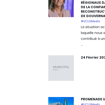
RÉGIONAUX D
DE LA CONFIA
RECONSTRUCT
DE GOUVERN
#UCLGMeets
La situation ac
laquelle nous
contribué à u
...
24 Février 20
PROMENADE U
#UCLGMeets