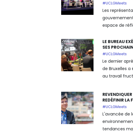
#UCLGMeets
Les représentan
gouvernements
espace de réfle
LE BUREAU EX
SES PROCHAIN
#UCLGMeets
Le dernier ap
de Bruxelles a
au travail fruct
REVENDIQUER
REDÉFINIR LA
#UCLGMeets
L'avancée de 
environnement
tendances mon