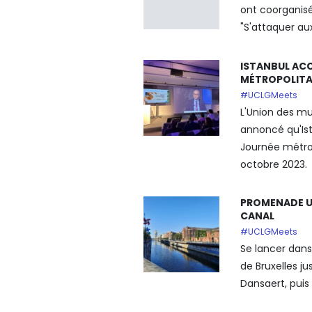
ont coorganisé
"S'attaquer aux 
ISTANBUL ACC
MÉTROPOLITA
#UCLGMeets
L'Union des mu
annoncé qu'Ist
Journée métrop
octobre 2023.
PROMENADE U
CANAL
#UCLGMeets
Se lancer dans
de Bruxelles j
Dansaert, puis s