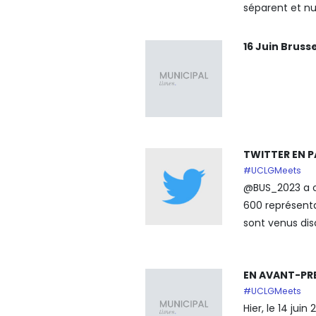
séparent et nui
16 Juin Brus
TWITTER EN P
#UCLGMeets
@BUS_2023 a ou
600 représenta
sont venus disc
EN AVANT-PR
#UCLGMeets
Hier, le 14 juin