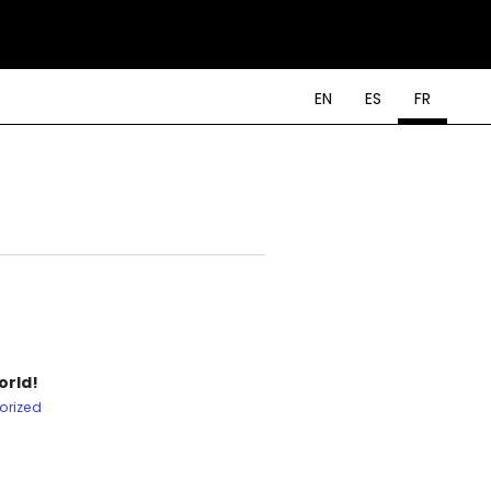
EN
ES
FR
orld!
orized