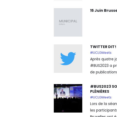
15 Juin Brus
TWITTER DIT!
#UCLGMeets
Après quatre jo
#BUS2023 a pri
de publications
#BUS2023 SO
PLÉNIÈRES
#UCLGMeets
Lors de la séan
les participa
Bruxelles ont é.