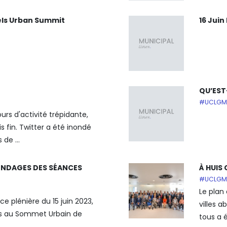
sels Urban Summit
16 Jui
QU’EST
#UCLGM
urs d'activité trépidante,
s fin. Twitter a été inondé
 de ...
NDAGES DES SÉANCES
À HUIS
#UCLGM
Le plan 
ce plénière du 15 juin 2023,
villes 
nts au Sommet Urbain de
tous a é
..